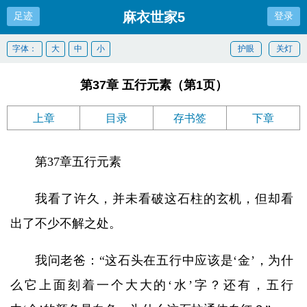
麻衣世家5
足迹
登录
字体：
大
中
小
护眼
关灯
第37章 五行元素（第1页）
上章
目录
存书签
下章
第37章五行元素
我看了许久，并未看破这石柱的玄机，但却看
出了不少不解之处。
我问老爸：“这石头在五行中应该是‘金’，为什
么它上面刻着一个大大的‘水’字？还有，五行