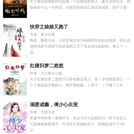
关于林浩的电影时代如果一个比较咸鱼的人，重生回到过去，他
能做些什么？不好说，但林浩觉得自己就是条咸鱼。搞不了股...
快穿之娘娘又跑了
作者：卷云白兔
甄善，貌若天仙，心若恶鬼生前为祸国殃民的妖妃娘娘，死后是
搅得地府不得安宁的恶鬼阎王为了送走这位姑奶奶，奉上了一
份...
红楼归梦二悠悠
作者：引之家大小姐
关于红楼归梦二悠悠子曰多情最是害人。屁！专情那是害己！一
个个都是捂不熟的心，喂不熟的狼。上辈子，一个睡了三年...
溺爱成瘾，傅少心尖宠
作者：无望少女
初夏年幼时有一青梅竹马，本以为竹马是能托付一辈子的良人，
可是随着秘密揭开，竹马并不是她的良人，而她也成为了h市
众...