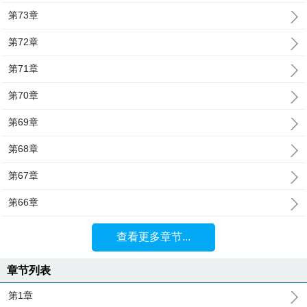
第73章
第72章
第71章
第70章
第69章
第68章
第67章
第66章
查看更多章节...
章节列表
第1章