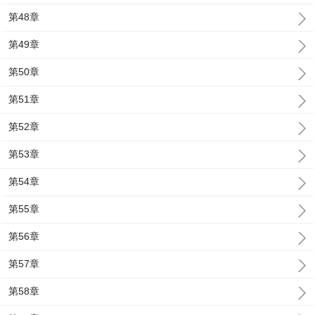
第48章
第49章
第50章
第51章
第52章
第53章
第54章
第55章
第56章
第57章
第58章