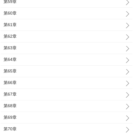
第59章
第60章
第61章
第62章
第63章
第64章
第65章
第66章
第67章
第68章
第69章
第70章