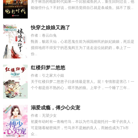
关于林浩的电影时代如果一个比较咸鱼的人，重生回到过去，他
能做些什么？不好说，但林浩觉得自己就是条咸鱼。搞不了股...
快穿之娘娘又跑了
作者：卷云白兔
甄善，貌若天仙，心若恶鬼生前为祸国殃民的妖妃娘娘，死后是
搅得地府不得安宁的恶鬼阎王为了送走这位姑奶奶，奉上了一
份...
红楼归梦二悠悠
作者：引之家大小姐
关于红楼归梦二悠悠子曰多情最是害人。屁！专情那是害己！一
个个都是捂不熟的心，喂不熟的狼。上辈子，一个睡了三年...
溺爱成瘾，傅少心尖宠
作者：无望少女
初夏年幼时有一青梅竹马，本以为竹马是能托付一辈子的良人，
可是随着秘密揭开，竹马并不是她的良人，而她也成为了h市
众...