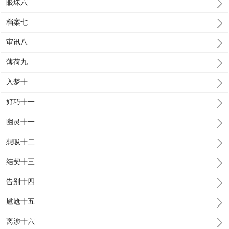
眼珠六
档案七
审讯八
薄荷九
入梦十
好巧十一
幽灵十一
想吸十二
结契十三
告别十四
尴尬十五
离涉十六