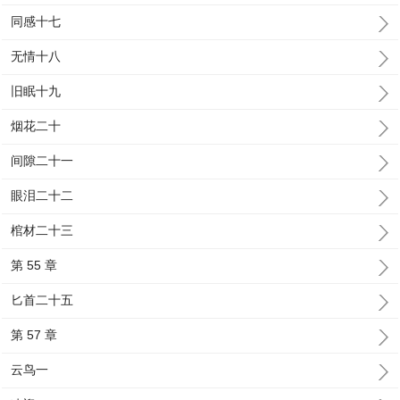
同感十七
无情十八
旧眠十九
烟花二十
间隙二十一
眼泪二十二
棺材二十三
第 55 章
匕首二十五
第 57 章
云鸟一