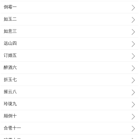
倒霉一
如玉二
如意三
远山四
订婚五
醉酒六
折玉七
摧云八
玲珑九
颠倒十
合卺十一