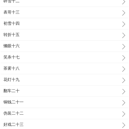
碎雪十二
表哥十三
初雪十四
转折十五
懒眼十六
笑杀十七
茶雾十八
花灯十九
翻车二十
铜钱二十一
伪装二十二
好戏二十三