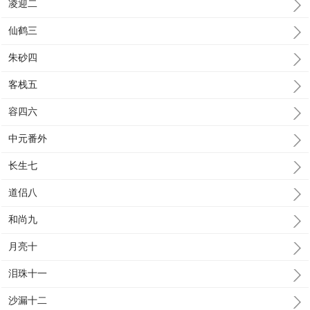
凌迎二
仙鹤三
朱砂四
客栈五
容四六
中元番外
长生七
道侣八
和尚九
月亮十
泪珠十一
沙漏十二