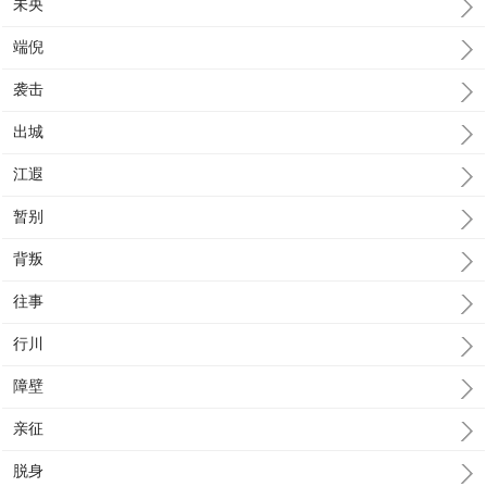
未央
端倪
袭击
出城
江遐
暂别
背叛
往事
行川
障壁
亲征
脱身