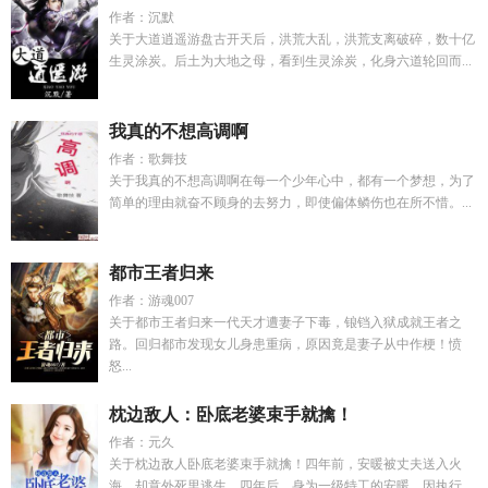
作者：沉默
关于大道逍遥游盘古开天后，洪荒大乱，洪荒支离破碎，数十亿
生灵涂炭。后土为大地之母，看到生灵涂炭，化身六道轮回而...
我真的不想高调啊
作者：歌舞技
关于我真的不想高调啊在每一个少年心中，都有一个梦想，为了
简单的理由就奋不顾身的去努力，即使偏体鳞伤也在所不惜。...
都市王者归来
作者：游魂007
关于都市王者归来一代天才遭妻子下毒，锒铛入狱成就王者之
路。回归都市发现女儿身患重病，原因竟是妻子从中作梗！愤
怒...
枕边敌人：卧底老婆束手就擒！
作者：元久
关于枕边敌人卧底老婆束手就擒！四年前，安暖被丈夫送入火
海，却意外死里逃生。四年后，身为一级特工的安暖，因执行...