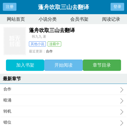
蓬舟吹取三山去翻译
注册
登录
网站首页
小说分类
会员书架
阅读记录
蓬舟吹取三山去翻译
韩九九 著
其他小说
连载中
最近更新：
合作
更新时间：
2026-06-24 12:15:43
加入书架
开始阅读
章节目录
最新章节
合作
暗涌
转机
错位