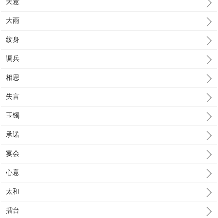
天意
大雨
纹身
调兵
相思
失言
玉镯
承诺
宴会
心意
太和
擂台