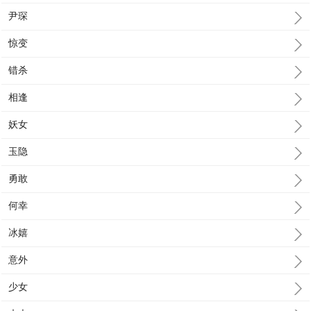
尹琛
惊变
错杀
相逢
妖女
玉隐
勇敢
何幸
冰嬉
意外
少女