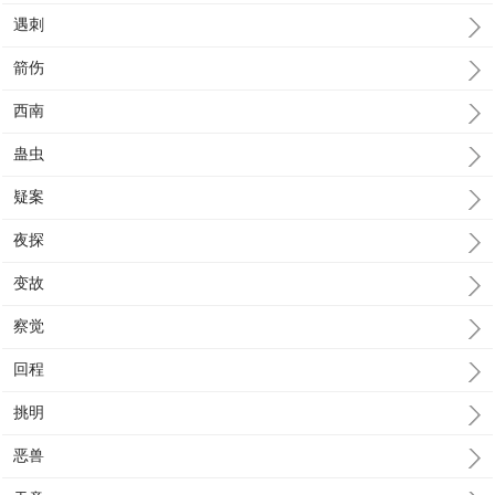
遇刺
箭伤
西南
蛊虫
疑案
夜探
变故
察觉
回程
挑明
恶兽