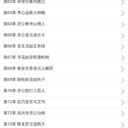
第62章 宋理宗重用惠父
第63章 李心远救大神雕
第64章 济公救华山僧人
第65章 济公道元谈古今
第66章 安生花姑互有情
第67章 寻花姑安郎遇蛇精
第68章 救安生章老汉入幽冥
第69章 除蛇妖花姑托子
第70章 济公怒打八恶人
第71章 惩罚贪官马艾均
第72章 龙兴寺济公治病
第73章 降龙罗汉游西天