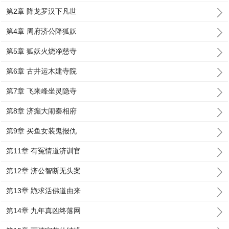
第2章 降龙罗汉下凡世
第4章 周府济公降狐妖
第5章 狐妖火烧净慈寺
第6章 古井运木建寺院
第7章 飞来峰坐灵隐寺
第8章 济癫大闹秦相府
第9章 买鱼女装鬼报仇
第11章 有冤情道济训官
第12章 济公智断无头案
第13章 跪求活佛道由来
第14章 九年真凶终落网