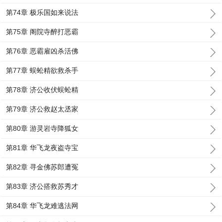
第74章 极乐国如来说法
第75章 阁院寺醉打恶霸
第76章 恶霸雇凶杀活佛
第77章 蜈蚣精欲救杀手
第78章 济公收伏蜈蚣精
第79章 济公救赵太丞家
第80章 游灵岩寺降狐女
第81章 华飞龙夜盗寺宝
第82章 寻金佛苏郎遭冤
第83章 济公搭救苏秀才
第84章 华飞龙难逃法网