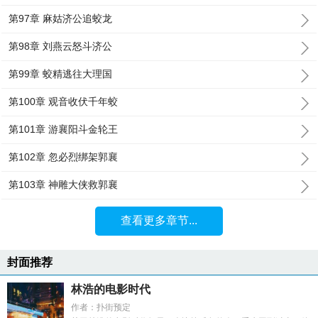
第97章 麻姑济公追蛟龙
第98章 刘燕云怒斗济公
第99章 蛟精逃往大理国
第100章 观音收伏千年蛟
第101章 游襄阳斗金轮王
第102章 忽必烈绑架郭襄
第103章 神雕大侠救郭襄
查看更多章节...
封面推荐
林浩的电影时代
作者：扑街预定