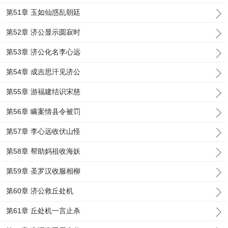
第51章 玉如仙惑乱朝廷
第52章 济公显示圆寂时
第53章 济公化名李心远
第54章 成吉思汗见济公
第55章 游福建结识宋慈
第56章 瞒案情县令被罚
第57章 李心远收伏山怪
第58章 帮助妈祖收海妖
第59章 圣罗汉收服相柳
第60章 济公救丘处机
第61章 丘处机一言止杀