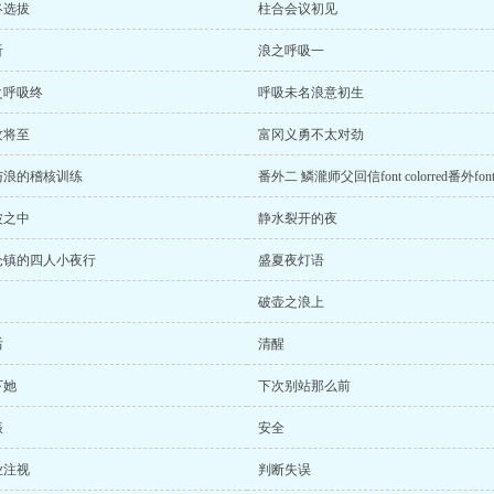
终选拔
柱合会议初见
听
浪之呼吸一
之呼吸终
呼吸未名浪意初生
纹将至
富冈义勇不太对劲
与浪的稽核训练
番外二 鱗瀧师父回信font colorred番外fon
波之中
静水裂开的夜
仓镇的四人小夜行
盛夏夜灯语
破壶之浪上
后
清醒
下她
下次别站那么前
振
安全
业注视
判断失误