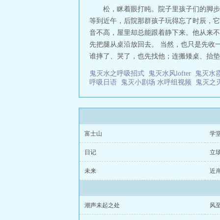
“安全”里。一
松，眯着眼打盹。院子里孩子们的脚步
缚，克制变成沉
等到近午，后院那群孩子玩得忘了时辰，它
的课题，学会在爱
音不高，屋里却总能跟着静下来。他从来不
先把腿从桌沿放回去。 当然，也只是先收
谁摔了、哭了，也先找他；连搬矮桌、抬垫子
鬼灭水之呼吸招式
鬼灭水风lofter
鬼灭水
呼吸日语
鬼灭小剧场 水呼组视频
鬼灭之
富士山
学
日记
立
未来
近
潮声未起之处
风