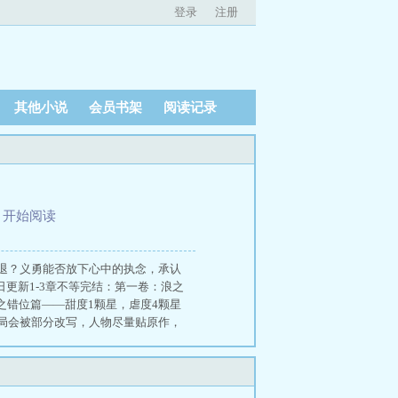
登录
注册
其他小说
会员书架
阅读记录
、
开始阅读
退？义勇能否放下心中的执念，承认
更新1-3章不等完结：第一卷：浪之
之错位篇——甜度1颗星，虐度4颗星
局会被部分改写，人物尽量贴原作，
爱是迁就，还是救赎？朝比奈凛的呼吸
芒藏好，把自己变成最不麻烦的那一
响他人的位置上。于是他们相遇时，
那份鲜活击中。可后来，爱又错位在