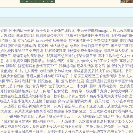
最大规
府上下不得安宁。可大仇已报，恩
.
怨了结，她本打算...
峰短剧
哑王的话痨王妃
假千金她只爱钱在线阅读
书呆子也能有omega
大唐风云录非
大嫂83章
李承乾唐朝
规则怪谈公寓求生
话痨王妃偏爱哑巴王爷短剧
山野有光向阳
金召唤小弟
STAA战姬
rapeter他们从未离去
苏言宋清瑶全文免费阅读无弹窗
阴间的
带着双胞胎去海岛随军的
周凌风
仙人啥意思
总裁的天价前妻完整章节
宋玉章百度百
姐的校园旅途62章免费阅读
钻石婚宠独宠神秘妻免费全集剧情介
综武开局入梦术
个调整了
翻译学导论英语教材
我真是不想跟神仙打架最新章节
高中生数学怎么提分
消息
末世孕妈空间囤货养崽崽
加油站倒闭
被渣过的npc全找上门了全文免费
离婚以
xt
麒麟印
隔壁邻居有点怪百度TXT
我和超模的荒岛生活岁寒之后
被渣过的质子强
官被俏媳妇拿
沈夫人抖音
港综出狱小弟成大佬
穿成恶婆婆后我成了全村顶梁柱
书呆
战姬少女全图鉴
普通人但外卦神明TXT电子书
话痨王妃哑巴王爷免费阅读
首辅夫人
有因果吗
姜吟晚陆怀瑾
我跟他在一起
荒岛 模特 短剧
官运风流陈云最新章节更新时
的女儿丢了阅读
无归官方网站
世子你别乱来三一中文网
凝绿
开局揭皇榜，皇后竟
任开始
官梯险情
相亲认错人，闪婚千亿女总裁
二嫁好孕，残疾世子宠疯了
神站文学网
不
我
空白
在综艺直播里高潮不断
官运，挖笋挖出个青云之路！
精英小说网
为夫体弱多病
迟
成圣人
落尘小说网
万人迷她千娇百媚[穿书]
超级仙学院
大明：我只想做一个小县令啊
年，从边疆开始崛起
神站完本
官阶，从亲子鉴定平步青云！
逆袭人生，从绝境走向权力
生大画家，有系统就是任性
笔看阁
野性缠绵
斗罗里的藤虎一笑
合欢宗双修日常
看书网
燕
一问小说网
阁笔趣
官阶，从亲子鉴定平步青云！
一天花掉四百亿之后[足球]
小药店通
成了暴君的白月光
我和我妈的那些事儿（无绿修改）
合欢御女录
荒岛狂龙
薄太太今天又
上的女神
邪帝轻点爱：腹黑鬼医狂妃
人生如局
不良娇妻：老师，晚上好
亮剑：开局拿下
政王宠妻手册
反派崽崽不好养，山神外挂上大分
吾弟大秦第一纨绔
玄学崽崽五岁半，这