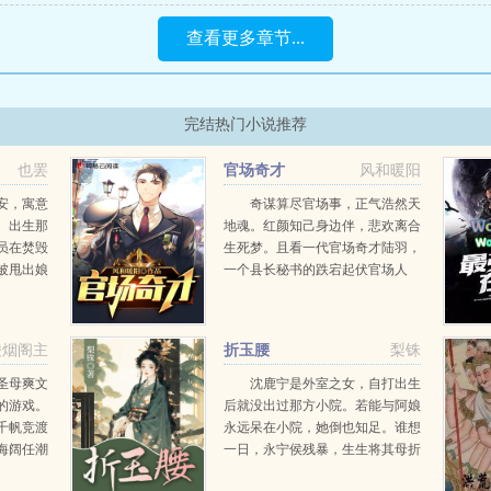
查看更多章节...
完结热门小说推荐
也罢
官场奇才
风和暖阳
安，寓意
奇谋算尽官场事，正气浩然天
。出生那
地魂。红颜知己身边伴，悲欢离合
员在焚毁
生死梦。且看一代官场奇才陆羽，
被甩出娘
一个县长秘书的跌宕起伏官场人
的阴阳秘
生！...
湖骗子，
水大
凌烟阁主
折玉腰
梨铢
圣母爽文
沈鹿宁是外室之女，自打出生
的游戏。
后就没出过那方小院。若能与阿娘
千帆竞渡
永远呆在小院，她倒也知足。谁想
海阔任潮
一日，永宁侯残暴，生生将其母折
矩是什
磨致死。她要替阿娘报仇，势要侯