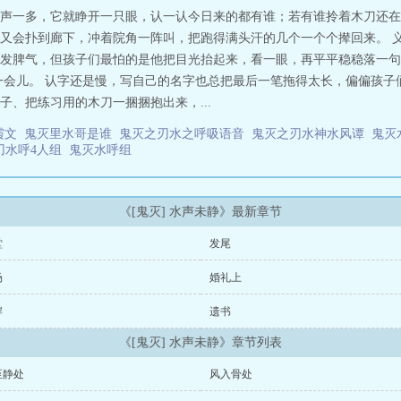
个想把对方护进可控的范围，一个想证明自己能并肩、能承担。越靠近，越容易把
声一多，它就睁开一只眼，认一认今日来的都有谁；若有谁拎着木刀还在
默，温柔也可能成为伤人最深的刀。这是一段从误解到看见、从并肩到选择的成
又会扑到廊下，冲着院角一阵叫，把跑得满头汗的几个一个个撵回来。 
里不替对方活，爱才会顺理成章。 [鬼灭]水声未静
发脾气，但孩子们最怕的是他把目光抬起来，看一眼，再平平稳稳落一句：
一会儿。 认字还是慢，写自己的名字也总把最后一笔拖得太长，偏偏孩子
、把练习用的木刀一捆捆抱出来，...
霞文
鬼灭里水哥是谁
鬼灭之刃水之呼吸语音
鬼灭之刃水神水风谭
鬼灭
刃水呼4人组
鬼灭水呼组
《[鬼灭] 水声未静》最新章节
堂
发尾
场
婚礼上
岸
遗书
《[鬼灭] 水声未静》章节列表
至静处
风入骨处