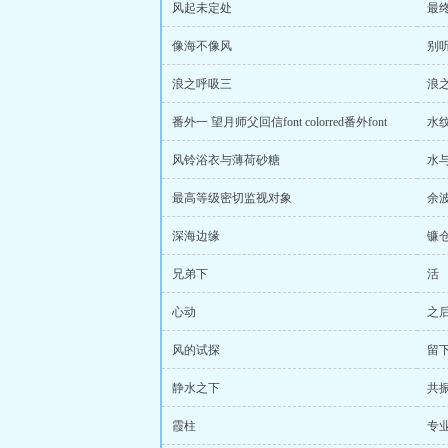
风起未定处
最
像海不像风
别
浪之呼吸三
浪
番外一 望月师父回信font colorred番外font
水
风铃浴衣与薄荷砂糖
水
最高等级密切监视对象
余
深海边缘
镰
兄弟下
活
心动
之
风的试探
留
静水之下
共
霞柱
专