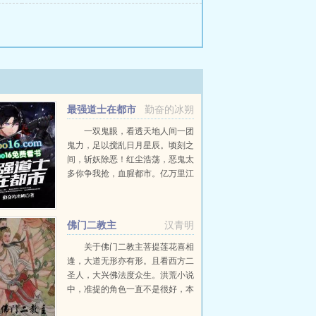
最强道士在都市
勤奋的冰朔
一双鬼眼，看透天地人间一团
鬼力，足以搅乱日月星辰。顷刻之
间，斩妖除恶！红尘浩荡，恶鬼太
多你争我抢，血腥都市。亿万里江
山，谁敢纵横？他叫陶夏，从在地
下墓穴得到鬼眼神通开始，天下就
是他的！最美的菇凉，最烈的酒，
佛门二教主
汉青明
最传奇的故事，最浩瀚的...
关于佛门二教主菩提莲花喜相
逢，大道无形亦有形。且看西方二
圣人，大兴佛法度众生。洪荒小说
中，准提的角色一直不是很好，本
文就是为了写一个新的准提，如何