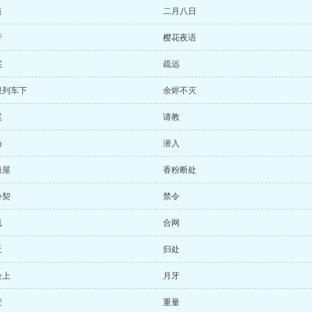
道
二月八日
行
樱花夜语
宅
疏远
限列车下
余烬不灭
尾
请教
乃
潜入
极屋
香粉断处
身契
禁令
线
合网
近
归处
会上
月牙
安
重量