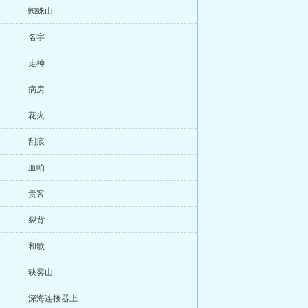
蜘蛛山
名字
走神
病房
花火
刮痕
血帕
贵客
裂背
和歌
狭雾山
深海连接器上