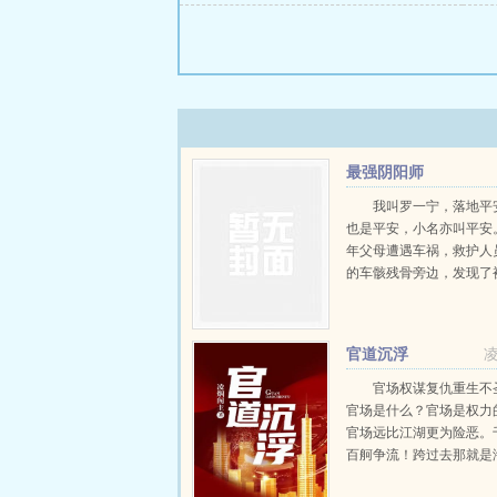
最强阴阳师
我叫罗一宁，落地平
也是平安，小名亦叫平安
年父母遭遇车祸，救护人
的车骸残骨旁边，发现了
胎的我。凭借着一卷祖传
术，爷爷从人人喊打的江
最终成为了有口皆碑的风
官道沉浮
家。...
官场权谋复仇重生不
官场是什么？官场是权力
官场远比江湖更为险恶。
百舸争流！跨过去那就是
涌风劲好扬帆！官场的规