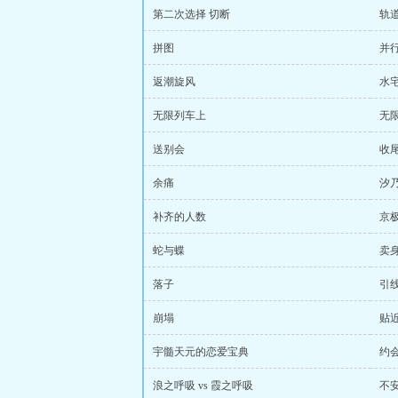
第二次选择 切断
轨
拼图
并
返潮旋风
水
无限列车上
无
送别会
收
余痛
汐
补齐的人数
京
蛇与蝶
卖
落子
引
崩塌
贴
宇髓天元的恋爱宝典
约
浪之呼吸 vs 霞之呼吸
不