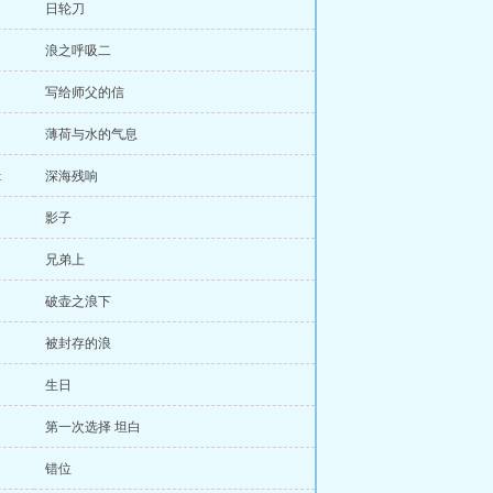
日轮刀
浪之呼吸二
写给师父的信
薄荷与水的气息
t
深海残响
影子
兄弟上
破壶之浪下
被封存的浪
生日
第一次选择 坦白
错位