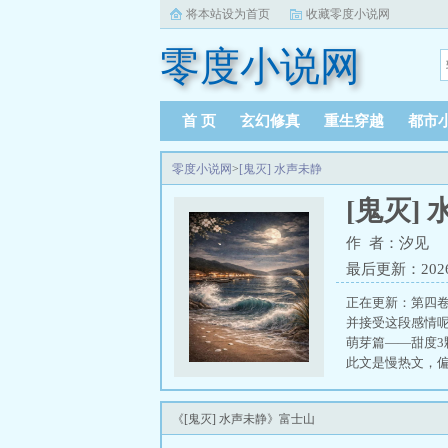
将本站设为首页
收藏零度小说网
零度小说网
首 页
玄幻修真
重生穿越
都市
零度小说网
>
[鬼灭] 水声未静
[鬼灭]
作 者：汐见
最后更新：2026-0
正在更新：第四
并接受这段感情呢
萌芽篇——甜度3
此文是慢热文，
但难免有OOC
像浪——带着风
《[鬼灭] 水声未静》富士山
个。富冈义勇却
爱并不浪漫，甚