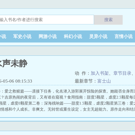
搜索
小说
军史小说
网游小说
科幻小说
灵异小说
言情小说
 水声未静
动 作：
加入书架
、
章节目录
5-06 08:15:33
最新章节：
富士山
卷：爱之救赎篇——凛接下任务，化名潜入游郭展开惊险的探查。她能否全身而
？吉原热闹的夜背后，又有谁在窥视？食用指南：甜度5颗星，虐度2.5颗星每日
颗星，虐度0颗星第二卷：深海残响篇——甜度1.5颗星，虐度2颗星第三卷：爱
偏情感和个人成长。非爽文。无转世或重生设定，女主无超能力。原作走向和结
的地方，提前致歉。作者不玻璃心，欢迎大家留言讨论～爱是保护，还是尊重？
的锐、水的稳，却又不依风不依水。她以为“安全”是答案——把情绪按住，把锋
更早学会了另一种生存方式：把一切波动提前压进判断里，把自己放到最不会影
至不体面——它起于一次“越界”：在最危险的瞬间，她选择向前；而他第一次被