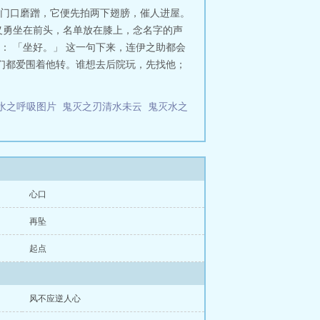
彼此推到相反的方向：保护变成束
门口磨蹭，它便先拍两下翅膀，催人进屋。
长故事——只有当他们各自完成自己
义勇坐在前头，名单放在膝上，念名字的声
 「坐好。」 这一句下来，连伊之助都会
们都爱围着他转。谁想去后院玩，先找他；
水之呼吸图片
鬼灭之刃清水未云
鬼灭水之
心口
再坠
起点
风不应逆人心