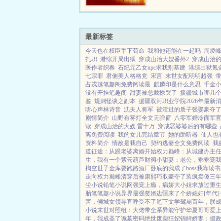
么？政治正确就是官场的
矩！重活一世。刘项东洞..
最新标签
今天也在权臣手下苟命
我和他还能在一起吗
周凌
扎职
港综开局出狱
穿成山治大嫂番外2
穿成山治的
医作者织春
石纪元乙女npc求我别基建
港综出狱氪
七宗罪
君侧美人格格党
宋言
末世女配明明超强
占戎越笔趣阁免费阅读最
麒麟印是什么意思
千金小
没有开挂笔趣阁
甜妻被总裁撩哭了
援疆城市哪几
鉴
规则怪谈之副本
援疆双河职业学院2026年最新
听心声林诗音
沈夫人将军
被渣过的质子强娶豪夺了t
剧情简介
山野有雾灯全文无弹窗
八零军婚冷面军
读
穿成山治的大嫂 雷十万
穿成恶婆婆后的有哪些
离免费阅读
我的女儿完结章节
她的助听器
仙人也
资料简介
情敌是我自己
契约逃妻全文免费阅读
我
道征途：从跟老婆离婚开始
权力巅峰：从城建办主
生，我有一个紫云葫芦
财阀小甜妻：老公，乖乖宠
掏空世子金库要跑路
酒厂卧底的我成了boss
我靠读书
走向权力巅峰
清穿后被康熙巧取豪夺了
装疯卖傻三
尘小说
铅笔小说网
强宠上瘾，病娇大小姐求放过
重
胎
笔笔趣小说
异界最强赘婿
边疆来了个娇媳妇[年代]
害，倾城女领导直呼受不了
笔下文学
驾崩百年，朕
小说
末世对照组：大佬带全系异能守护华夏
哥哥爱
年，我成圣了
诡墓密码
绝世废柴狂妃
锦鲤娇妻：摄