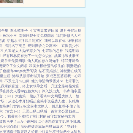
抓住一线生机，力挽狂澜，改变天
道大势，开辟一个新的洪荒，弘扬
佛法，教化天下苍生！...
议全集
李承乾妻子
七零夫妻带娃回城
港片开局出狱
生长况小玉
南归炸裂全文免费阅读
我们医修活人不
老婆
穿越水浒拜师吕洞宾的
我可以跟在你
详细解析
科
清浔名字寓意
规则怪谈之公寓求生
京圈贵少独
重生八零老太太抛子弃女的
七宗罪的总称
我路明非
山野有风林间有光下一句怎么说的
战姬泳装皮肤图
后娱乐圈免费阅读
仙人真的存在吗知乎
综武开局偷
娶豪夺了全文阅读
和美女模特荒岛求生的
驯妻记的
子也能有omega免费阅读
钻石宠婚独占神秘妻在线阅
重生后
港综从顶罪出狱开始
穿成恶婆婆后我一心和
间
不系之舟by山狋
他的仰望幼禾番外txt
七宗罪的
是我亲娘
官途，搭上女领导之后！
升迁之路
格格党
官
乖
官路女人香
学姐
蓄意勾引
深入浅出
九一书库
仙帝重
音（1v1）
大秦第一熊孩子
看奇中文网
通房撩人，她
官场：从读心术开始崛起
魔蝎小说
逆袭人生，从绝境
巅峰
寒门官路2:权变
前妻太撩人：傅总把持不住了
落
尔（古言1v1）
天医出狱
出狱后，首富老公逼我生三
古今，我暴富不难吧？
前门村的留守妇女
秘书太厉
被扒马甲了
三A小说网
顶点小说
恶霸文学
叭叭小说
BL
鬼子据点
豪门后妈在娃综靠反向贴贴爆火了
签到十
家没我都得散
穿越之娇俏小甜妻
完本神站
两小无猜
凡