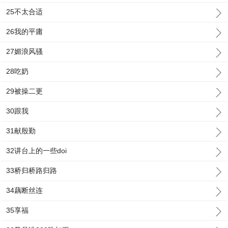
25不太合适
26我的平庸
27媚浪风骚
28吃奶
29被操二更
30跟我
31献殷勤
32讲台上的一些doi
33桥归桥路归路
34藕断丝连
35享福