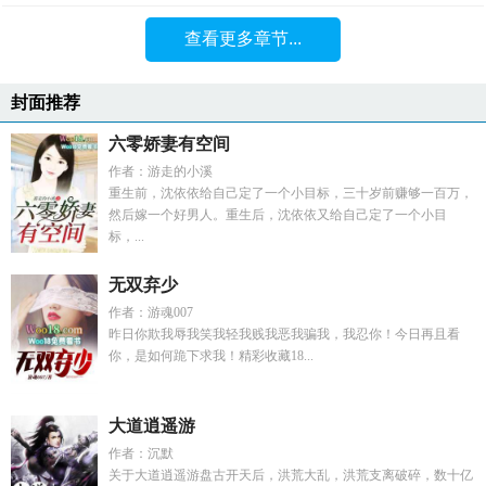
查看更多章节...
封面推荐
六零娇妻有空间
作者：游走的小溪
重生前，沈依依给自己定了一个小目标，三十岁前赚够一百万，
然后嫁一个好男人。重生后，沈依依又给自己定了一个小目
标，...
无双弃少
作者：游魂007
昨日你欺我辱我笑我轻我贱我恶我骗我，我忍你！今日再且看
你，是如何跪下求我！精彩收藏18...
大道逍遥游
作者：沉默
关于大道逍遥游盘古开天后，洪荒大乱，洪荒支离破碎，数十亿