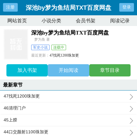
深池by梦为鱼结局TXT百度网盘
注册
登录
网站首页
小说分类
会员书架
阅读记录
深池by梦为鱼结局TXT百度网盘
梦为鱼 著
军史小说
连载中
最近更新：
47找死1200珠加更
更新时间：
2025-12-23 21:46:33
加入书架
开始阅读
章节目录
最新章节
47找死1200珠加更
46清理门户
45上膛
44口交颜射1100珠加更