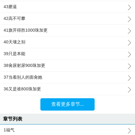
43磨逼
42高不可攀
41旗开得胜1000珠加更
40天壤之别
39只是本能
38肏尿射尿900珠加更
37当着别人的面肏她
36又是谁800珠加更
查看更多章节...
章节列表
1福气