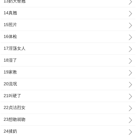
13奶大臀翘
14真翘
15照片
16体检
17淫荡女人
18湿了
19家教
20流氓
21叫硬了
22贞洁烈女
23想吻就吻
24揉奶