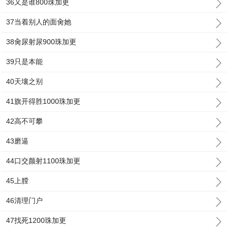
36又是谁800珠加更
37当着别人的面肏她
38肏尿射尿900珠加更
39只是本能
40天壤之别
41旗开得胜1000珠加更
42高不可攀
43磨逼
44口交颜射1100珠加更
45上膛
46清理门户
47找死1200珠加更